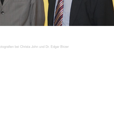
tografien bei Christa John und Dr. Edgar Birzer