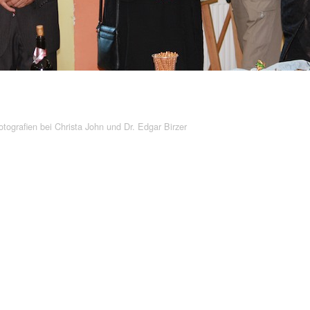
tografien bei Christa John und Dr. Edgar Birzer