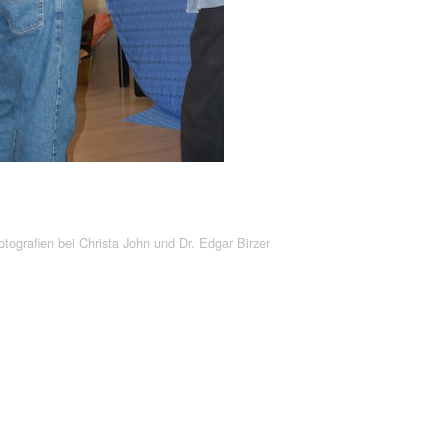
tografien bei Christa John und Dr. Edgar Birzer