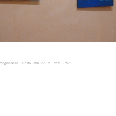
tografien bei Christa John und Dr. Edgar Birzer